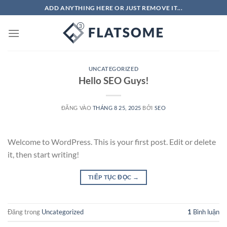
Bỏ
ADD ANYTHING HERE OR JUST REMOVE IT...
qua
nội
dung
UNCATEGORIZED
Hello SEO Guys!
ĐĂNG VÀO
THÁNG 8 25, 2025
BỞI
SEO
Welcome to WordPress. This is your first post. Edit or delete
it, then start writing!
TIẾP TỤC ĐỌC
→
Đăng trong
Uncategorized
1
Bình luận